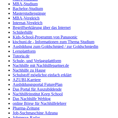
MBA-Studium
Bachelor-Studium
Masterstudiengänge
MBA-Vergleich
Internat-Vergleich
Begriffserklärung über das Internet
Schülerhilfe
Kids-School-Programm von Panasonic
kischuni.de - Informationen zum Thema Studium
Ausbildung zum Goldschmied / zur Goldschmiedin
Lernplattform
Tutoria.de
Schule- und Verlagsplattform
Nachhilfe mit Nachhilfepartner.de
Nachhilfe zu Hause
Schulstoff möglichst einfach erklärt
AZUBI-Karriere
Ausbildungsportal FuturePlan
Das Portal für Auszubildende
Nachhilfeinstitut Keep School
Das Nachhilfe Weblog
online Börse für Nachhilfelehrer
Pharma-Zeitung
Job-Suchmaschine Adzuna
Jobmesse-Radar