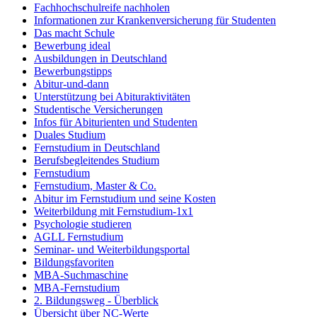
Fachhochschulreife nachholen
Informationen zur Krankenversicherung für Studenten
Das macht Schule
Bewerbung ideal
Ausbildungen in Deutschland
Bewerbungstipps
Abitur-und-dann
Unterstützung bei Abituraktivitäten
Studentische Versicherungen
Infos für Abiturienten und Studenten
Duales Studium
Fernstudium in Deutschland
Berufsbegleitendes Studium
Fernstudium
Fernstudium, Master & Co.
Abitur im Fernstudium und seine Kosten
Weiterbildung mit Fernstudium-1x1
Psychologie studieren
AGLL Fernstudium
Seminar- und Weiterbildungsportal
Bildungsfavoriten
MBA-Suchmaschine
MBA-Fernstudium
2. Bildungsweg - Überblick
Übersicht über NC-Werte