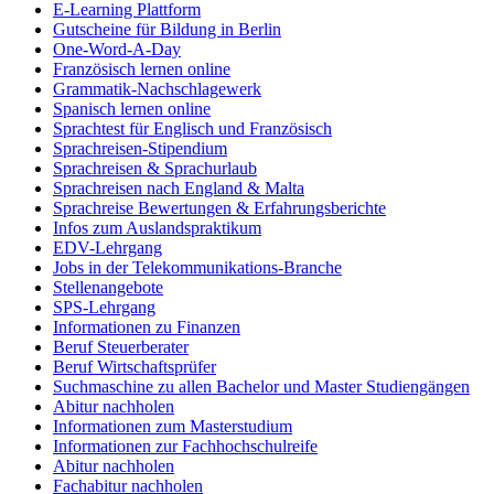
E-Learning Plattform
Gutscheine für Bildung in Berlin
One-Word-A-Day
Französisch lernen online
Grammatik-Nachschlagewerk
Spanisch lernen online
Sprachtest für Englisch und Französisch
Sprachreisen-Stipendium
Sprachreisen & Sprachurlaub
Sprachreisen nach England & Malta
Sprachreise Bewertungen & Erfahrungsberichte
Infos zum Auslandspraktikum
EDV-Lehrgang
Jobs in der Telekommunikations-Branche
Stellenangebote
SPS-Lehrgang
Informationen zu Finanzen
Beruf Steuerberater
Beruf Wirtschaftsprüfer
Suchmaschine zu allen Bachelor und Master Studiengängen
Abitur nachholen
Informationen zum Masterstudium
Informationen zur Fachhochschulreife
Abitur nachholen
Fachabitur nachholen