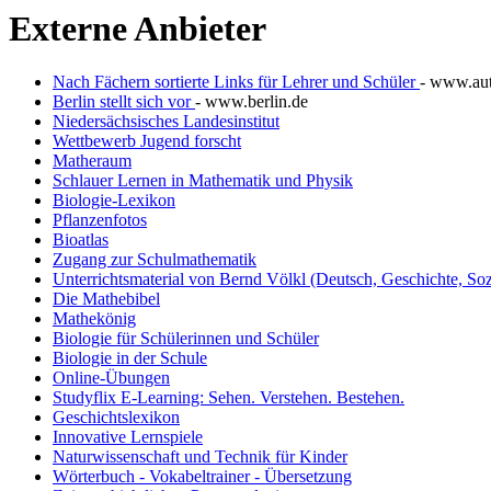
Externe Anbieter
Nach Fächern sortierte Links für Lehrer und Schüler
- www.aut
Berlin stellt sich vor
- www.berlin.de
Niedersächsisches Landesinstitut
Wettbewerb Jugend forscht
Matheraum
Schlauer Lernen in Mathematik und Physik
Biologie-Lexikon
Pflanzenfotos
Bioatlas
Zugang zur Schulmathematik
Unterrichtsmaterial von Bernd Völkl (Deutsch, Geschichte, Soz
Die Mathebibel
Mathekönig
Biologie für Schülerinnen und Schüler
Biologie in der Schule
Online-Übungen
Studyflix E-Learning: Sehen. Verstehen. Bestehen.
Geschichtslexikon
Innovative Lernspiele
Naturwissenschaft und Technik für Kinder
Wörterbuch - Vokabeltrainer - Übersetzung