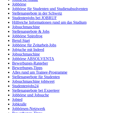
Jobbörse
Jobbörse für Studenten und Studienabsolventen
Stellenangebote in der Schweiz
Studentenjobs bei JOBRUF
Hilfreiche Informationen rund um das Studium
Jobsuchmaschine
Stellenangebote & Jobs
Jobbörse Spirofrog
Beruf-Start
Jobbörse für Zeitarbeit-Jobs
Jobjuche mit Indeed
Jobsuchmaschine
Jobbörse ABSOLVENTA
Bewerbungs-Ratgeber
Bewerbungs-Tipps
Alles rund um Trainee-Programme
Stellenangebote für Studenten
Jobsuchmaschine jobtweet
Studentenjobs24
Stellenangebote bei Experteer
Jobbörse und Jobsuche
Jobted
Jobkralle
Jobbörsen-Netzwerk