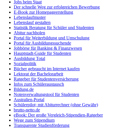
Jobs beim Staat
Der schnelle Weg zur erfolgreichen Bewerbung
E-Book zur Homepageerstellung
Lebenslaufmuster
Lebenslauf gestalten
Statistik Beratung für Schüler und Studenten
Abitur nachholen
Portal für Weiterbildung und Umschulung
Portal für Ausbildungssuchende
Jobbörse für Banking & Finanzwesen
Hauptstadt-Guide für Studenten
Ausbildung Total
Sozialpolitik
Bücher gebraucht im Internet kaufen
Lektorat der Bachelorarbeit
Ratgeber für Studentenversicherung
Infos zum Schüleraustausch
Bildung.de
Notenverwaltungstool für Studenten
Australien-Portal
Schülerpilot; mit Abiturrechner (ohne Gewähr)
brutto-netto.de
eBook: Der große Vergleich-Stipendien-Ratgeber
Wege zum Stipendium
Transparente Studienförderung