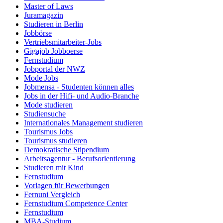
Master of Laws
Juramagazin
Studieren in Berlin
Jobbörse
Vertriebsmitarbeiter-Jobs
Gigajob Jobboerse
Fernstudium
Jobportal der NWZ
Mode Jobs
Jobmensa - Studenten können alles
Jobs in der Hifi- und Audio-Branche
Mode studieren
Studiensuche
Internationales Management studieren
Tourismus Jobs
Tourismus studieren
Demokratische Stipendium
Arbeitsagentur - Berufsorientierung
Studieren mit Kind
Fernstudium
Vorlagen für Bewerbungen
Fernuni Vergleich
Fernstudium Competence Center
Fernstudium
MBA-Studium