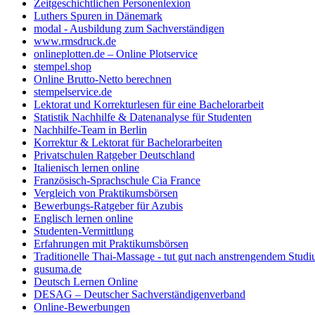
Zeitgeschichtlichen Personenlexion
Luthers Spuren in Dänemark
modal - Ausbildung zum Sachverständigen
www.rmsdruck.de
onlineplotten.de – Online Plotservice
stempel.shop
Online Brutto-Netto berechnen
stempelservice.de
Lektorat und Korrekturlesen für eine Bachelorarbeit
Statistik Nachhilfe & Datenanalyse für Studenten
Nachhilfe-Team in Berlin
Korrektur & Lektorat für Bachelorarbeiten
Privatschulen Ratgeber Deutschland
Italienisch lernen online
Französisch-Sprachschule Cia France
Vergleich von Praktikumsbörsen
Bewerbungs-Ratgeber für Azubis
Englisch lernen online
Studenten-Vermittlung
Erfahrungen mit Praktikumsbörsen
Traditionelle Thai-Massage - tut gut nach anstrengendem Stud
gusuma.de
Deutsch Lernen Online
DESAG – Deutscher Sachverständigenverband
Online-Bewerbungen